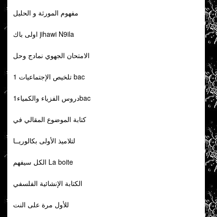
مفهوم المورثة و الحليل
اولى باك jihawi N9ila
الامتحان الجهوي نمادج وحل
تلخيص الإجتماعيات 1 bac
دروس الفزياء والكمياء1bac
كتابة الموضوع المقالي في
لتلاميذ الأولى بكالوريــا
الكل سيفهم La boite
الكتابة الإنشائية الفلسفي
للأول مرة على النت