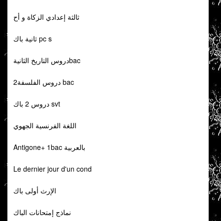
ثالثة إعدادي الزكاة و أح
ثانية باك pc s
دروس التاريخ الثانيةbac
دروس الفلسفة2 bac
دروس 2 باك svt
اللغة الفرنسية الجهوي
Antigone+ 1bac بالعربية
Le dernier jour d'un cond
الإرث أولى باك
نماذج إمتحانات الباك